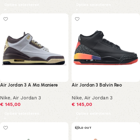
Opties selecteren
Opties selecteren
Air Jordan 3 A Ma Maniere
Air Jordan 3 Balvin Reo
Nike
,
Air Jordan 3
Nike
,
Air Jordan 3
€
145,00
€
145,00
Opties selecteren
Opties selecteren
SOLD OUT