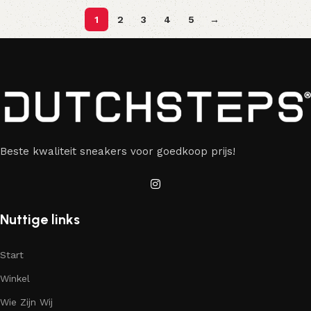
1
2
3
4
5
→
Beste kwaliteit sneakers voor goedkoop prijs!
Nuttige links
Start
Winkel
Wie Zijn Wij