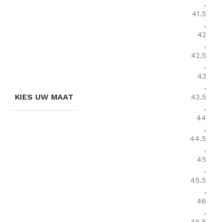
,
41.5
,
42
,
42.5
,
43
,
KIES UW MAAT
43.5
,
44
,
44.5
,
45
,
45.5
,
46
,