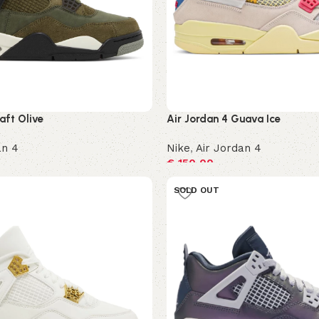
aft Olive
Air Jordan 4 Guava Ice
an 4
Nike
,
Air Jordan 4
€
150,00
ren
Opties selecteren
SOLD OUT