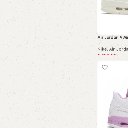
Air Jordan 4 Me
Nike
,
Air Jord
€
160,00
Opties selecte