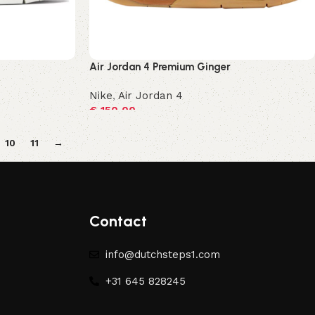
Air Jordan 4 Premium Ginger
Nike
,
Air Jordan 4
€
150,00
Opties selecteren
10
11
→
Contact
info@dutchsteps1.com
+31 645 828245