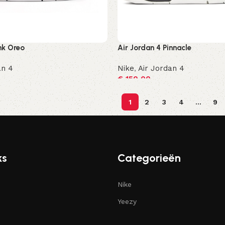
nk Oreo
Air Jordan 4 Pinnacle
an 4
Nike
,
Air Jordan 4
€
150,00
ren
Opties selecteren
1
2
3
4
…
9
ks
Categorieën
Nike
Yeezy