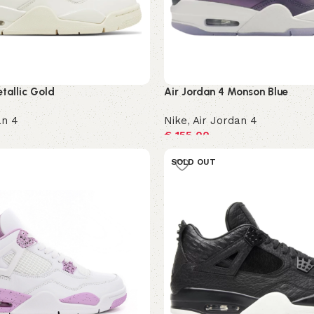
tallic Gold
Air Jordan 4 Monson Blue
an 4
Nike
,
Air Jordan 4
€
155,00
ren
Opties selecteren
SOLD OUT