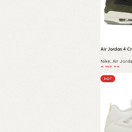
Air Jordan 4 Cr
Nike
,
Air Jord
€
155,00
Opties selecte
HOT