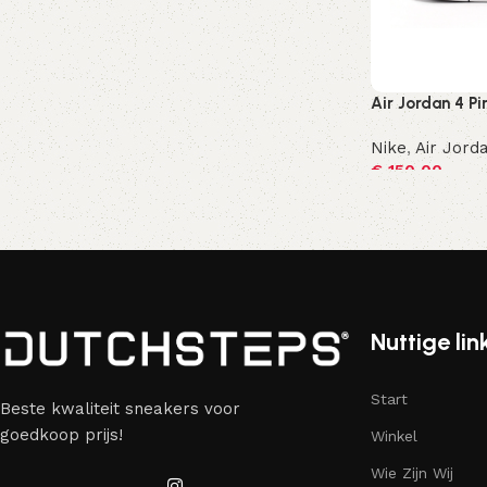
Air Jordan 4 Pi
Nike
,
Air Jord
€
150,00
Opties selecte
Nuttige lin
Start
Beste kwaliteit sneakers voor
goedkoop prijs!
Winkel
Wie Zijn Wij