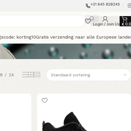
+31 645 828245
Login / Join Us
€
0,
gscode: korting10
Gratis verzending naar alle Europese lande
18
24