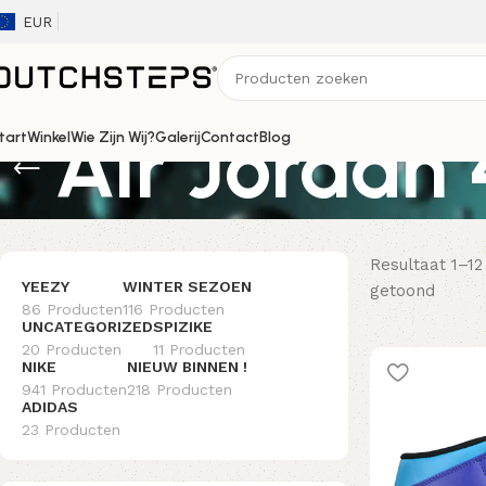
EUR
Air Jordan 
tart
Winkel
Wie Zijn Wij?
Galerij
Contact
Blog
Resultaat 1–12
YEEZY
WINTER SEZOEN
getoond
86 Producten
116 Producten
UNCATEGORIZED
SPIZIKE
20 Producten
11 Producten
NIKE
NIEUW BINNEN !
941 Producten
218 Producten
ADIDAS
23 Producten