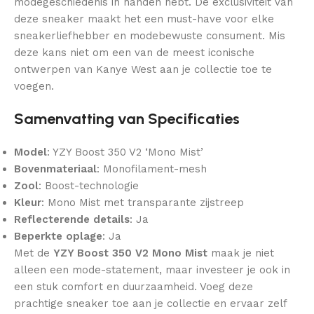
modegeschiedenis in handen hebt. De exclusiviteit van
deze sneaker maakt het een must-have voor elke
sneakerliefhebber en modebewuste consument. Mis
deze kans niet om een van de meest iconische
ontwerpen van Kanye West aan je collectie toe te
voegen.
Samenvatting van Specificaties
Model
: YZY Boost 350 V2 ‘Mono Mist’
Bovenmateriaal
: Monofilament-mesh
Zool
: Boost-technologie
Kleur
: Mono Mist met transparante zijstreep
Reflecterende details
: Ja
Beperkte oplage
: Ja
Met de
YZY Boost 350 V2 Mono Mist
maak je niet
alleen een mode-statement, maar investeer je ook in
een stuk comfort en duurzaamheid. Voeg deze
prachtige sneaker toe aan je collectie en ervaar zelf