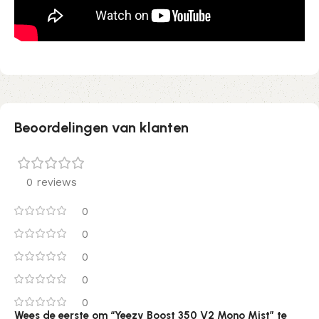
Beoordelingen van klanten
0 reviews
0
0
0
0
0
Wees de eerste om “Yeezy Boost 350 V2 Mono Mist” te