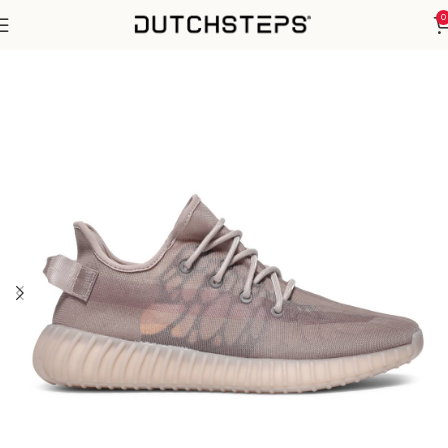
0
Home
Yeezy
350