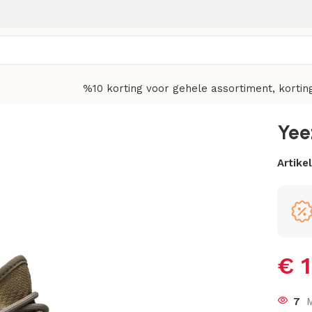
%10 korting voor gehele assortiment, kortin
Yee
Artik
€
1
7
M