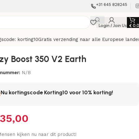
+31 645 828245
Login / Join Us
€
0,
gscode: korting10
Gratis verzending naar alle Europese lande
zy Boost 350 V2 Earth
elnummer:
N/B
Nu kortingscode Korting10 voor 10% korting!
35,00
ensen kijken nu naar dit product!