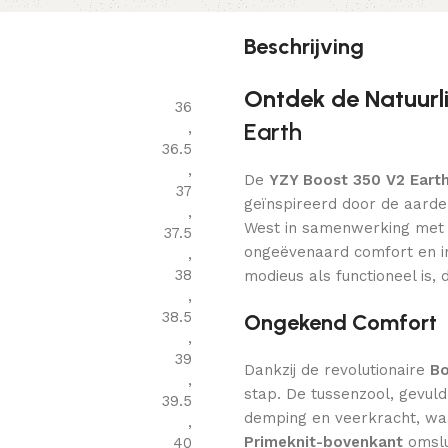
Beschrijving
Ontdek de Natuurli
36
Earth
,
36.5
,
De
YZY Boost 350 V2 Eart
37
geïnspireerd door de aarde
,
West in samenwerking met 
37.5
ongeëvenaard comfort en in
,
38
modieus als functioneel is, 
,
38.5
Ongekend Comfort
,
39
Dankzij de revolutionaire
Bo
,
stap. De tussenzool, gevuld
39.5
demping en veerkracht, waa
,
Primeknit-bovenkant
omslu
40