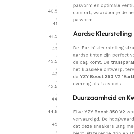
,
pasvorm en optimale ventil
40.5
comfort, waardoor je de he
,
pasvorm.
41
,
Aardse Kleurstelling
41.5
,
De ‘Earth’ kleurstelling str
42
,
aardse tinten zijn perfect vo
42.5
de dag komt. De
transparan
,
het klassieke ontwerp, terw
43
de
YZY Boost 350 V2 ‘Eart
,
overdag als ’s avonds.
43.5
,
Duurzaamheid en Kwa
44
,
44.5
Elke
YZY Boost 350 V2
wor
,
vervaardigd. De hoogwaard
45
dat deze sneakers lang meeg
,
biedt uitstekende grip en s