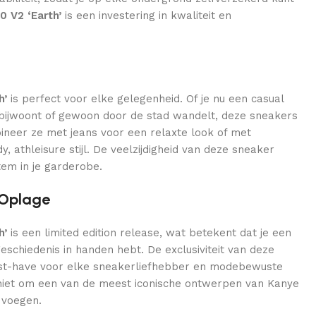
0 V2 ‘Earth’
is een investering in kwaliteit en
h’
is perfect voor elke gelegenheid. Of je nu een casual
e bijwoont of gewoon door de stad wandelt, deze sneakers
bineer ze met jeans voor een relaxte look of met
, athleisure stijl. De veelzijdigheid van deze sneaker
em in je garderobe.
 Oplage
h’
is een limited edition release, wat betekent dat je een
schiedenis in handen hebt. De exclusiviteit van deze
st-have voor elke sneakerliefhebber en modebewuste
niet om een van de meest iconische ontwerpen van Kanye
e voegen.