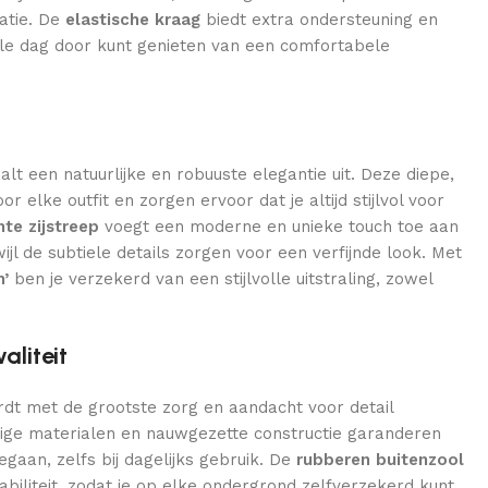
atie. De
elastische kraag
biedt extra ondersteuning en
le dag door kunt genieten van een comfortabele
aalt een natuurlijke en robuuste elegantie uit. Deze diepe,
or elke outfit en zorgen ervoor dat je altijd stijlvol voor
te zijstreep
voegt een moderne en unieke touch toe aan
ijl de subtiele details zorgen voor een verfijnde look. Met
h’
ben je verzekerd van een stijlvolle uitstraling, zowel
liteit
dt met de grootste zorg en aandacht voor detail
ige materialen en nauwgezette constructie garanderen
aan, zelfs bij dagelijks gebruik. De
rubberen buitenzool
tabiliteit, zodat je op elke ondergrond zelfverzekerd kunt