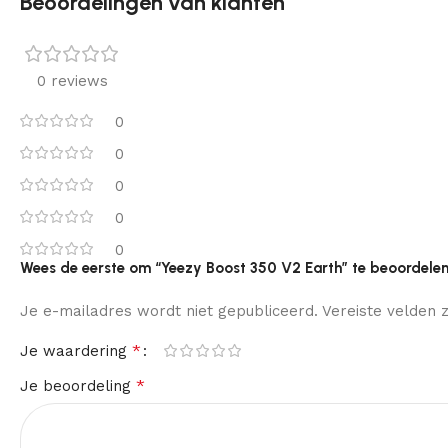
Beoordelingen van klanten
0 reviews
0
0
0
0
0
Wees de eerste om “Yeezy Boost 350 V2 Earth” te beoordele
Je e-mailadres wordt niet gepubliceerd.
Vereiste velden
*
Je waardering
*
Je beoordeling