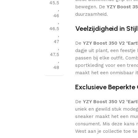
45.5
bewegen. De
YZY Boost 35
,
duurzaamheid.
46
,
Veelzijdigheid in Stijl
46.5
,
47
De
YZY Boost 350 V2 ‘Eart
,
dagje uit plant, een feestj
47.5
passen bij elke outfit. Com
,
sportkleding voor een trendy
48
maakt het een onmisbaar it
Exclusieve Beperkte
De
YZY Boost 350 V2 ‘Eart
uniek en gewild stuk modege
sneaker maakt het een mu
consument. Mis deze kans 
West aan je collectie toe t