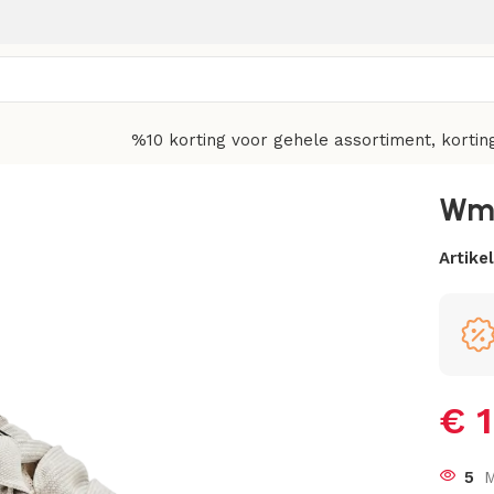
%10 korting voor gehele assortiment, kortin
Wmn
Artik
€
1
5
M