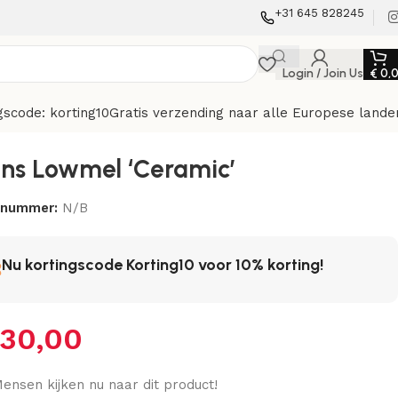
+31 645 828245
Login / Join Us
€
0,
gscode: korting10
Gratis verzending naar alle Europese lande
s Lowmel ‘Ceramic’
elnummer:
N/B
Nu kortingscode Korting10 voor 10% korting!
30,00
ensen kijken nu naar dit product!