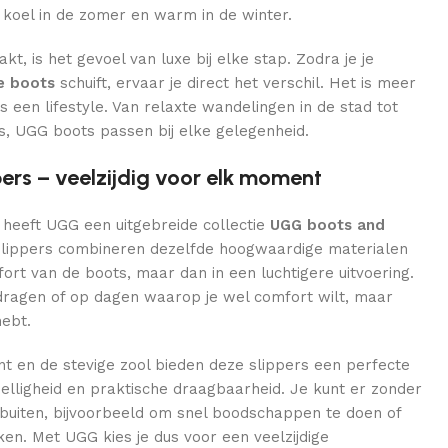
 koel in de zomer en warm in de winter.
t, is het gevoel van luxe bij elke stap. Zodra je je
e boots
schuift, ervaar je direct het verschil. Het is meer
s een lifestyle. Van relaxte wandelingen in de stad tot
, UGG boots passen bij elke gelegenheid.
ers – veelzijdig voor elk moment
 heeft UGG een uitgebreide collectie
UGG boots and
lippers combineren dezelfde hoogwaardige materialen
rt van de boots, maar dan in een luchtigere uitvoering.
dragen of op dagen waarop je wel comfort wilt, maar
ebt.
nt en de stevige zool bieden deze slippers een perfecte
zelligheid en praktische draagbaarheid. Je kunt er zonder
uiten, bijvoorbeeld om snel boodschappen te doen of
en. Met UGG kies je dus voor een veelzijdige