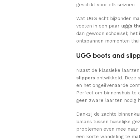
geschikt voor elk seizoen –
Wat UGG echt bijzonder maak
voeten in een paar
uggs th
dan gewoon schoeisel; het i
ontspannen momenten thuis
UGG boots and slipp
Naast de klassieke laarzen
slippers
ontwikkeld. Deze s
en het ongeëvenaarde comfo
Perfect om binnenshuis te 
geen zware laarzen nodig h
Dankzij de zachte binnenka
balans tussen huiselijke ge
problemen even mee naar b
een korte wandeling te mak