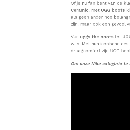
Of je nu fan bent van de k
Ceramic
, met
UGG boots
ki
als geen ander hoe belangri
zijn, maar ook een gevoel va
Van
uggs the boots
tot
UGG
wils. Met hun iconische de
draagcomfort zijn UGG boot
Om onze Nike categorie te 