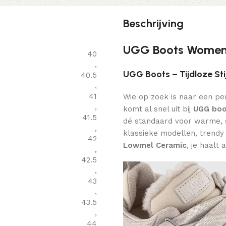
Beschrijving
UGG Boots Women
40
,
UGG Boots – Tijdloze Sti
40.5
,
41
Wie op zoek is naar een per
,
komt al snel uit bij
UGG boo
41.5
dé standaard voor warme, st
,
klassieke modellen, trendy
42
Lowmel Ceramic
, je haalt a
,
42.5
,
43
,
43.5
,
44