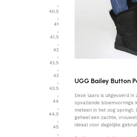
,
40.5
,
41
,
41.5
,
42
,
42.5
,
43
UGG Bailey Button P
,
43.5
,
Deze laars is uitgevoerd i
44
opvallende bloemvormige kn
,
meteen in het oog springt.
44.5
geheel een zachte, vrouweli
,
ideaal voor dagelijks gebru
45
,