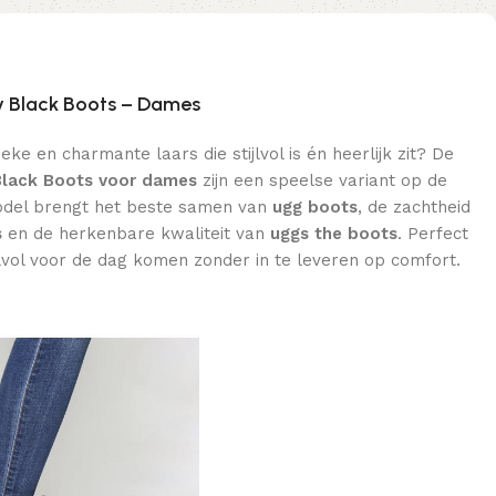
y Black Boots – Dames
ke en charmante laars die stijlvol is én heerlijk zit? De
Black Boots voor dames
zijn een speelse variant op de
model brengt het beste samen van
ugg boots
, de zachtheid
s
en de herkenbare kwaliteit van
uggs the boots
. Perfect
jlvol voor de dag komen zonder in te leveren op comfort.