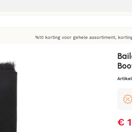
%10 korting voor gehele assortiment, kortin
Women’s
Bai
Boo
Artik
€
1