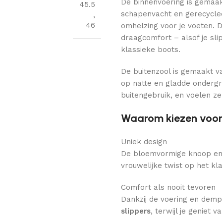
De binnenvoering is gemaak
45.5
schapenvacht en gerecycle
,
46
omhelzing voor je voeten. D
draagcomfort – alsof je sl
klassieke boots.
De buitenzool is gemaakt v
op natte en gladde ondergr
buitengebruik, en voelen ze
Waarom kiezen voor 
Uniek design
De bloemvormige knoop en 
vrouwelijke twist op het k
Comfort als nooit tevoren
Dankzij de voering en demp
slippers
, terwijl je geniet v