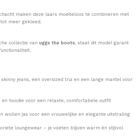
schacht maken deze laars moeiteloos te combineren met
l tot meer gekleed.
che collectie van
uggs the boots
, staat dit model garant
unctionaliteit.
kinny jeans, een oversized trui en een lange mantel voor
 en hoodie voor een relaxte, comfortabele outfit
en wollen jas voor een vrouwelijke en elegante uitstraling
voriete loungewear – je voeten blijven warm én stijlvol