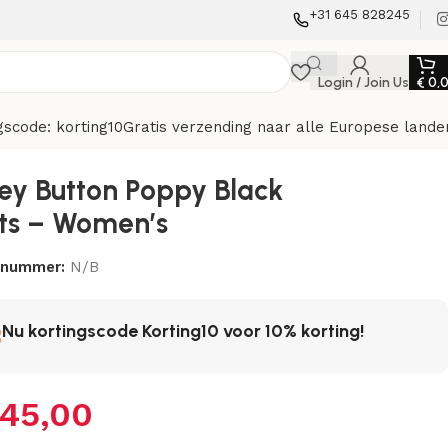
+31 645 828245
Login / Join Us
€
0,
gscode: korting10
Gratis verzending naar alle Europese lande
ley Button Poppy Black
ts – Women’s
elnummer:
N/B
Nu kortingscode Korting10 voor 10% korting!
45,00