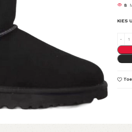
8
M
KIES 
Toe