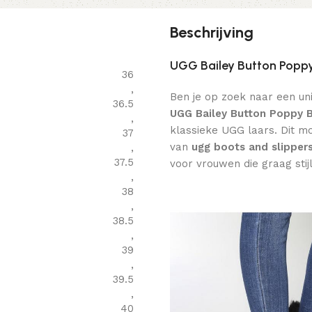
Beschrijving
UGG Bailey Button Popp
36
,
Ben je op zoek naar een unie
36.5
UGG Bailey Button Poppy 
,
klassieke UGG laars. Dit 
37
van
ugg boots and slipper
,
37.5
voor vrouwen die graag sti
,
38
,
38.5
,
39
,
39.5
,
40