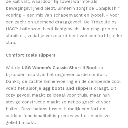
de kuit valt, waardoor hij zowel warmte als
bewegingsvrijheid biedt. Binnenin zorgt de UGGplush™
voering – een mix van schapenvacht en lyocell – voor
een zacht en ademend draaggevoel. De Treadlite by
UGG™ buitenzool biedt lichtgewicht demping, grip en
stabiliteit, zodat je verzekerd bent van comfort bij elke
stap.
Comfort zoals slippers
Wat de
UGG Women’s Classic Short II Boot
zo
bijzonder maakt, is het ongeëvenaarde comfort.
Dankzij de zachte binnenvoering en de dempende zool
voelt het alsof je
ugg boots and slippers
draagt. Dit
cozy gevoel maakt ze ideaal voor thuis, maar hun
stevige constructie maakt ze net zo geschikt voor
buiten. Deze balans tussen huiselijk comfort en
outdoor functionaliteit is precies wat dit model zo
geliefd maakt.