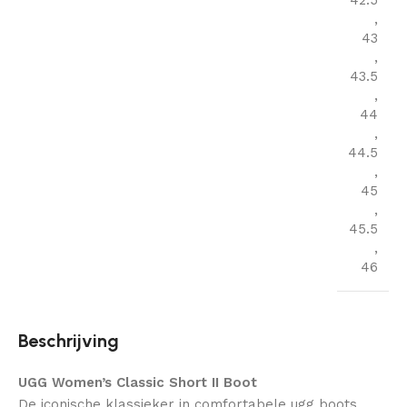
42.5
,
43
,
43.5
,
44
,
44.5
,
45
,
45.5
,
46
Beschrijving
UGG Women’s Classic Short II Boot
De iconische klassieker in comfortabele ugg boots