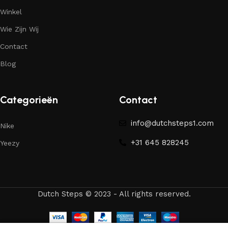
Winkel
Wie Zijn Wij
Contact
Blog
Categorieën
Contact
info@dutchsteps1.com
Nike
+31 645 828245
Yeezy
Dutch Steps © 2023 - All rights reserved.
Angelica
net
Travis Scott x Air Jordan 1 Retro Low OG 'Reverse