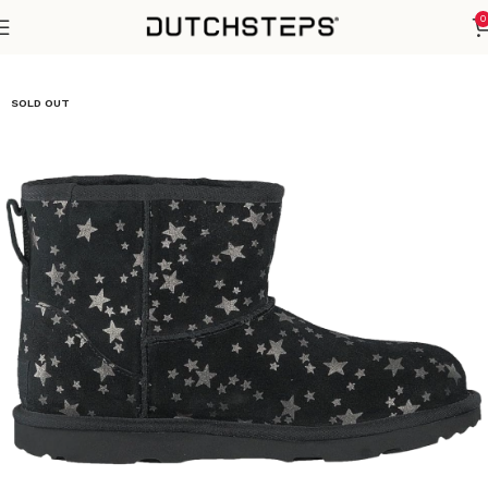
0
Home
Winter Sezoen
SOLD OUT