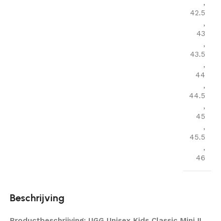
,
42.5
,
43
,
43.5
,
44
,
44.5
,
45
,
45.5
,
46
Beschrijving
Productbeschrijving: UGG Unisex Kids Classic Mini II