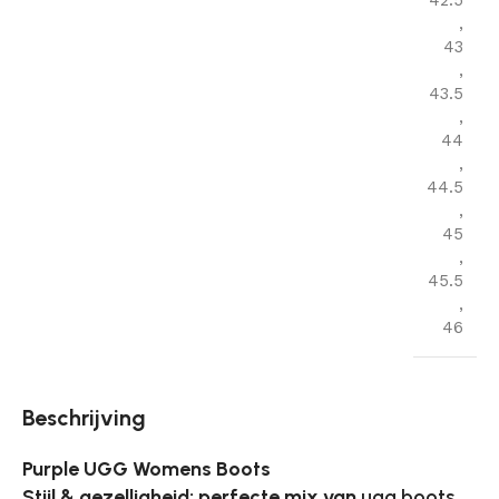
42.5
,
43
,
43.5
,
44
,
44.5
,
45
,
45.5
,
46
Beschrijving
Purple UGG Womens Boots
Stijl & gezelligheid: perfecte mix van
ugg boots