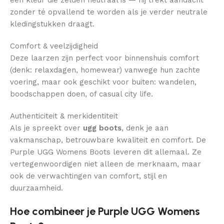
een kleur die zelden neutraal is — hij trekt aandacht
zonder té opvallend te worden als je verder neutrale
kledingstukken draagt.
Comfort & veelzijdigheid
Deze laarzen zijn perfect voor binnenshuis comfort
(denk: relaxdagen, homewear) vanwege hun zachte
voering, maar ook geschikt voor buiten: wandelen,
boodschappen doen, of casual city life.
Authenticiteit & merkidentiteit
Als je spreekt over
ugg boots
, denk je aan
vakmanschap, betrouwbare kwaliteit en comfort. De
Purple UGG Womens Boots leveren dit allemaal. Ze
vertegenwoordigen niet alleen de merknaam, maar
ook de verwachtingen van comfort, stijl en
duurzaamheid.
Hoe combineer je Purple UGG Womens