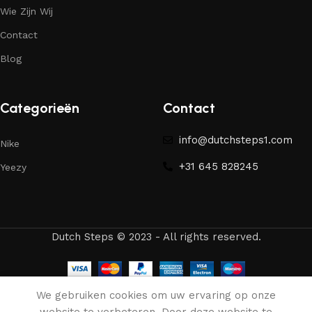
Wie Zijn Wij
Contact
Blog
Categorieën
Contact
info@dutchsteps1.com
Nike
+31 645 828245
Yeezy
Dutch Steps © 2023 - All rights reserved.
We gebruiken cookies om uw ervaring op onze
Winkel
Favorieten
Winkelwagen
Mijn account
website te verbeteren. Door deze website te