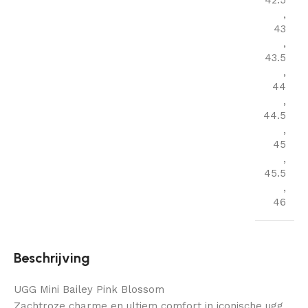
42.5
,
43
,
43.5
,
44
,
44.5
,
45
,
45.5
,
46
Beschrijving
UGG Mini Bailey Pink Blossom
Zachtroze charme en ultiem comfort in iconische ugg