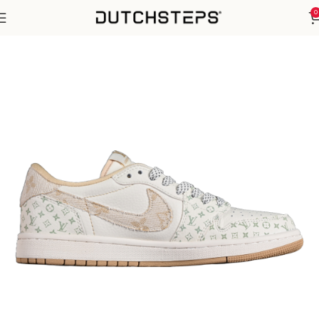
0
Home
Nike
Air Jordan 1