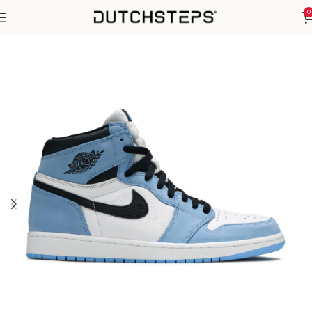
0
Home
Nike
Air Jordan 1