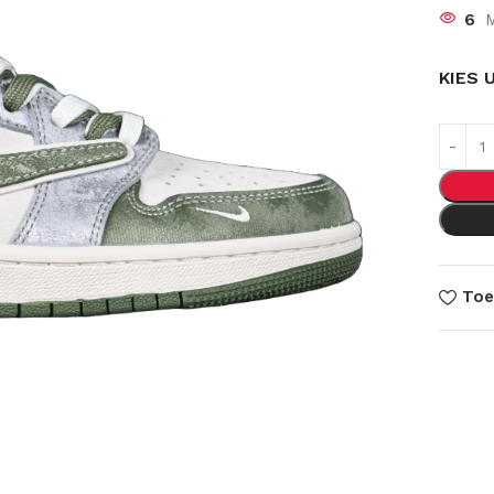
6
M
KIES 
Toe