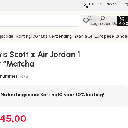
+31 645 828245
Login / Join Us
€
0,
gscode: korting10
Gratis verzending naar alle Europese lande
is Scott x Air Jordan 1
 “Matcha
elnummer:
N/B
Nu kortingscode Korting10 voor 10% korting!
45,00