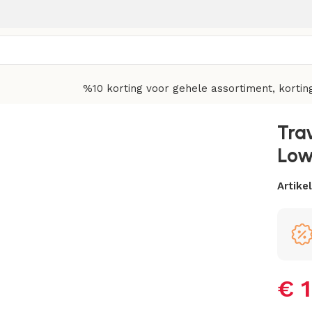
%10 korting voor gehele assortiment, kortin
Matcha
Trav
Low
Artik
€
1