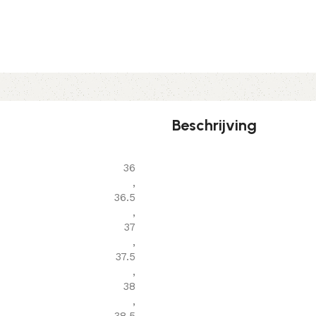
Beschrijving
36
,
36.5
,
37
,
37.5
,
38
,