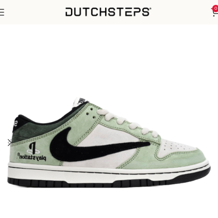
0
Home
Nike
SB Dunk