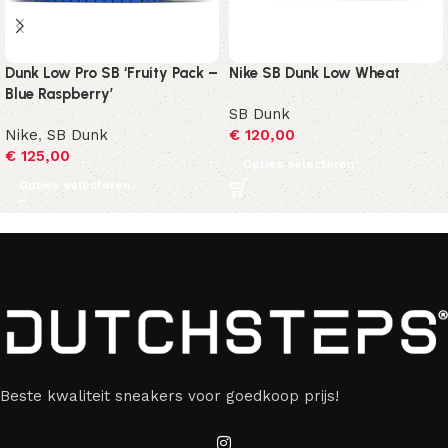
Dunk Low Pro SB ‘Fruity Pack –
Nike SB Dunk Low Wheat
Blue Raspberry’
SB Dunk
Nike
,
SB Dunk
€
120,00
€
125,00
Opties selecteren
Opties selecteren
Beste kwaliteit sneakers voor goedkoop prijs!