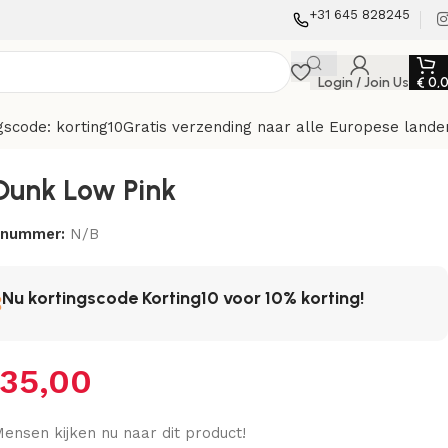
+31 645 828245
Login / Join Us
€
0,
gscode: korting10
Gratis verzending naar alle Europese lande
Dunk Low Pink
elnummer:
N/B
Nu kortingscode Korting10 voor 10% korting!
35,00
ensen kijken nu naar dit product!