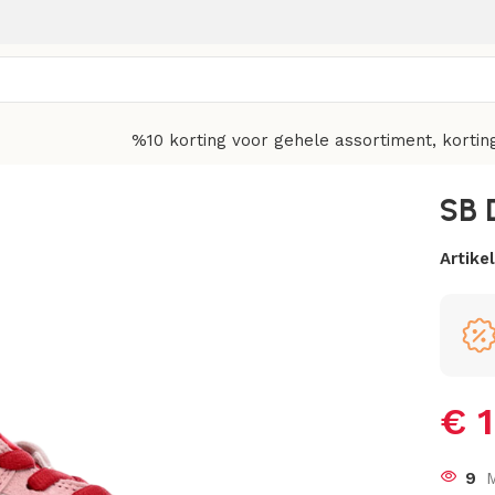
%10 korting voor gehele assortiment, kortin
SB 
Artik
€
1
9
M