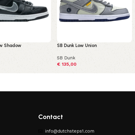
ow Shadow
SB Dunk Low Union
SB Dunk
€
135,00
ecteren
Opties selecteren
Contact
info@dutchsteps1.com