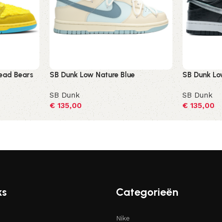
ead Bears
SB Dunk Low Nature Blue
SB Dunk L
SB Dunk
SB Dunk
€
135,00
€
135,00
Opties selecteren
Opties sel
ks
Categorieën
Nike