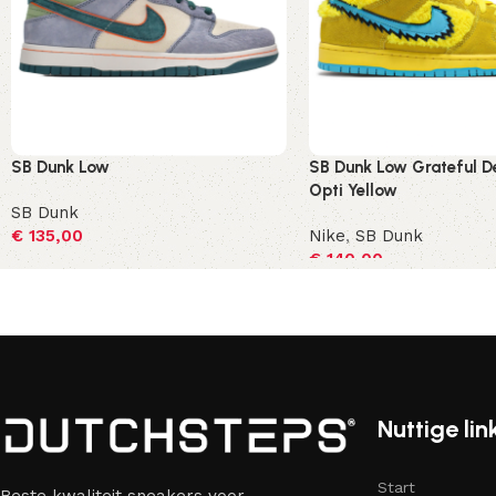
SB Dunk Low
SB Dunk Low Grateful D
Opti Yellow
SB Dunk
€
135,00
Nike
,
SB Dunk
€
140,00
Opties selecteren
Opties selecteren
Nuttige lin
Start