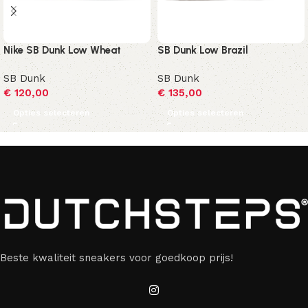
Nike SB Dunk Low Wheat
SB Dunk Low Brazil
SB Dunk
SB Dunk
€
120,00
€
135,00
Opties selecteren
Opties selecteren
Beste kwaliteit sneakers voor goedkoop prijs!