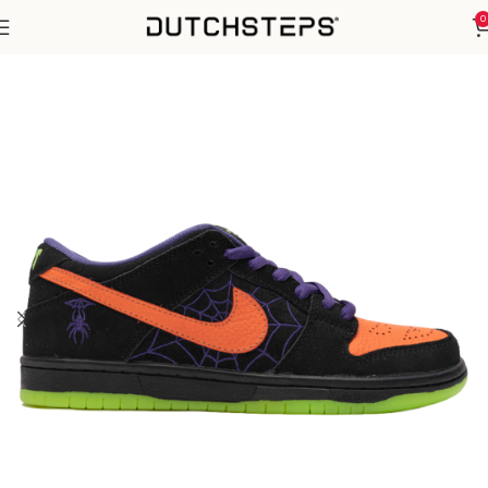
0
Home
Nike
SB Dunk