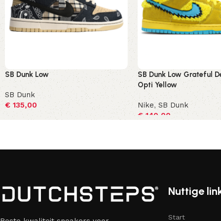
SB Dunk Low
SB Dunk Low Grateful D
Opti Yellow
SB Dunk
€
135,00
Nike
,
SB Dunk
€
140,00
Opties selecteren
Opties selecteren
Nuttige lin
Start