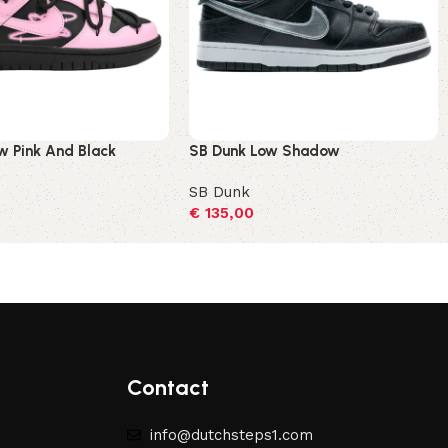
w Pink And Black
SB Dunk Low Shadow
SB Dunk
€
135,00
ecteren
Opties selecteren
Contact
info@dutchsteps1.com