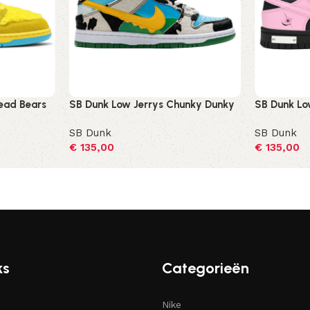
ead Bears
SB Dunk Low Jerrys Chunky Dunky
SB Dunk Lo
SB Dunk
SB Dunk
€
135,00
€
135,00
Opties selecteren
Opties sel
ks
Categorieën
Nike