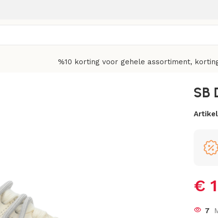
%10 korting voor gehele assortiment, kortin
SB 
Artik
€
1
7
M