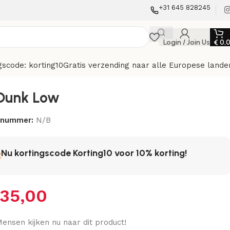
+31 645 828245
Login / Join Us
€
0,
gscode: korting10
Gratis verzending naar alle Europese lande
Dunk Low
elnummer:
N/B
Nu kortingscode Korting10 voor 10% korting!
35,00
ensen kijken nu naar dit product!