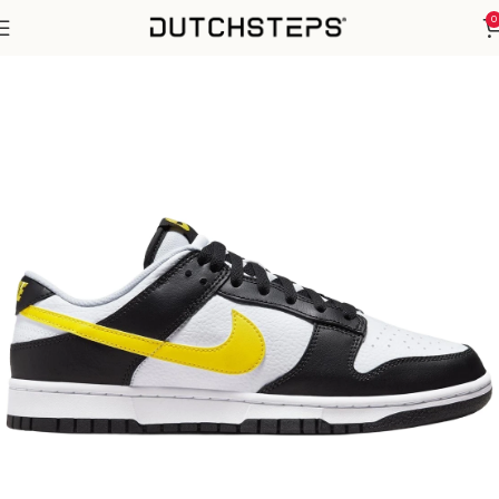
0
Home
Nike
SB Dunk