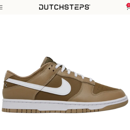
0
Home
Nike
SB Dunk