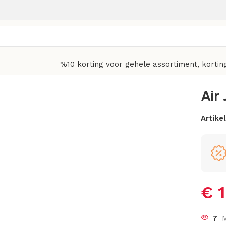
%10 korting voor gehele assortiment, kortin
Air
Artik
€
1
7
M