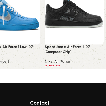
 Air Force 1 Low ’07
Space Jam x Air Force 1 ’07
‘Computer Chip’
orce 1
Nike
,
Air Force 1
€
130,00
ecteren
Opties selecteren
Contact