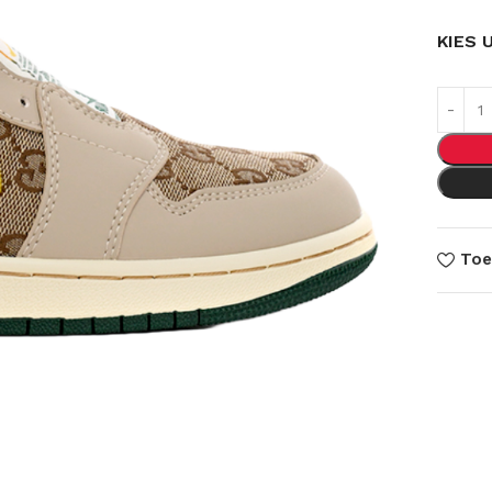
KIES 
Toe