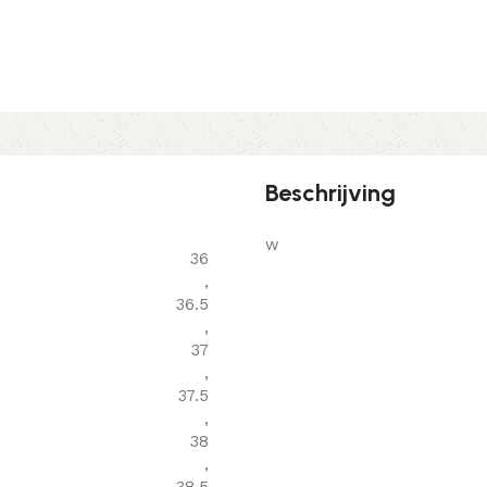
Beschrijving
w
36
,
36.5
,
37
,
37.5
,
38
,