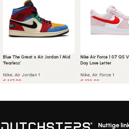
Blue The Great x Air Jordan 1 Mid
Nike Air Force 1 07 QS V
‘Fearless’
Day Love Letter
Nike
,
Air Jordan 1
Nike
,
Air Force 1
€
147,00
€
130,00
Opties selecteren
Opties selecteren
Nuttige lin