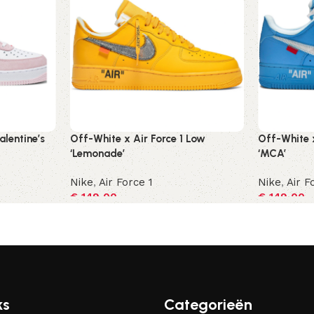
alentine’s
Off-White x Air Force 1 Low
Off-White x
‘Lemonade’
‘MCA’
Nike
,
Air Force 1
Nike
,
Air F
€
149,00
€
149,00
Opties selecteren
Opties sel
ks
Categorieën