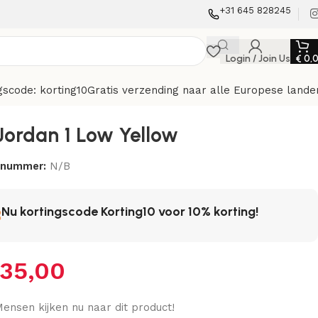
+31 645 828245
Login / Join Us
€
0,
gscode: korting10
Gratis verzending naar alle Europese lande
 Jordan 1 Low Yellow
elnummer:
N/B
Nu kortingscode Korting10 voor 10% korting!
35,00
ensen kijken nu naar dit product!