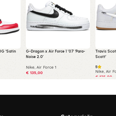
OG ‘Satin
G-Dragon x Air Force 1 ’07 ‘Para-
Travis Scott
Noise 2.0’
Scott’
5
Nike
,
Air Force 1
Nike
,
Air F
€
135,00
€
135,00
Opties selecteren
Opties sel