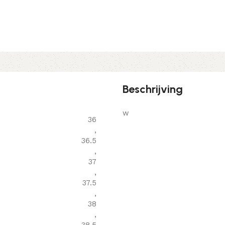
Beschrijving
w
36
,
36.5
,
37
,
37.5
,
38
,