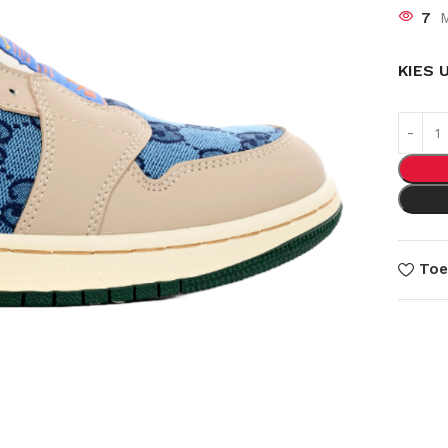
7
M
KIES 
Toe