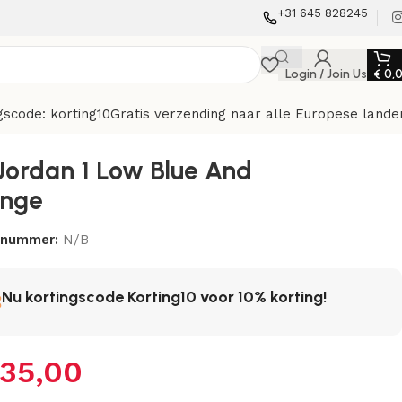
+31 645 828245
Login / Join Us
€
0,
gscode: korting10
Gratis verzending naar alle Europese lande
 Jordan 1 Low Blue And
nge
elnummer:
N/B
Nu kortingscode Korting10 voor 10% korting!
35,00