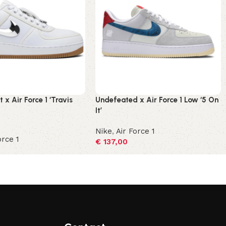
 x Air Force 1 ‘Travis
Undefeated x Air Force 1 Low ‘5 On
It’
Nike
,
Air Force 1
orce 1
€
137,00
Opties selecteren
ecteren