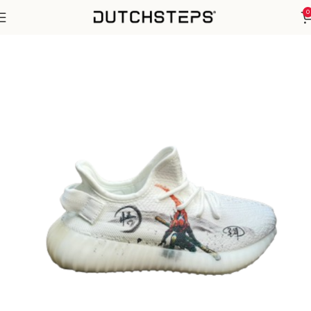
0
Home
Yeezy
350