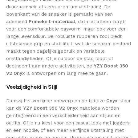
duurzaamheid als een premium uitstraling. De
bovenkant van de sneaker is gemaakt van een
ademend
Primeknit-materiaal
, dat niet alleen zorgt
voor een comfortabele pasvorm, maar ook voor een
lange levensduur. De robuuste rubberen zool biedt
uitstekende grip en stabiliteit, wat de sneaker bestand
maakt tegen dagelijks gebruik en variabele
omstandigheden. Of je nu door de stad loopt of
deelneemt aan andere activiteiten, de
YZY Boost 350
V2 Onyx
is ontworpen om lang mee te gaan.
Veelzijdigheid in Stijl
Dankzij het verfijnde ontwerp en de tijdloze
Onyx
kleur
kan de
YZY Boost 350 V2 Onyx
naadloos worden
geïntegreerd in een verscheidenheid aan stijlen en
outfits. Of je nu kiest voor een casual look met joggers
en een hoodie, of een meer verfijnde uitstraling met
een nette broek en een jas, deze sneaker past perfect