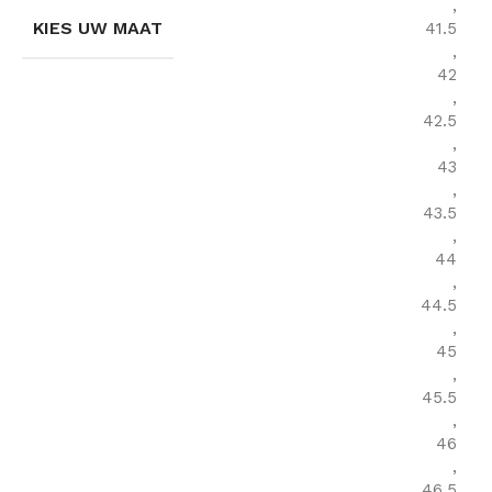
,
KIES UW MAAT
41.5
,
42
,
42.5
,
43
,
43.5
,
44
,
44.5
,
45
,
45.5
,
46
,
46.5