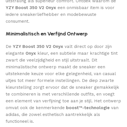
uitstraling als superieur comfort. Ontdek waarom de
YZY Boost 350 V2 Onyx
een onmisbaar item is voor
iedere sneakerliefhebber en modebewuste
consument.
Minimalistisch en Verfijnd Ontwerp
De
YZY Boost 350 V2 Onyx
valt direct op door zijn
elegante
Onyx
kleur, een subtiele maar krachtige tint
zwart die veelzijdigheid en stijl uitstraalt. Dit
minimalistische ontwerp maakt de sneaker een
uitstekende keuze voor elke gelegenheid, van casual
uitjes tot meer formele instellingen. De diep zwarte
kleurstelling zorgt ervoor dat de sneaker gemakkelijk
te combineren is met verschillende outfits, en voegt
een element van verfijning toe aan je stijl. Het ontwerp
omvat ook de kenmerkende
boost™-technologie
van
adidas, die zowel esthetisch aantrekkelijk als
functioneel is.