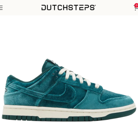
0
Home
Nike
SB Dunk