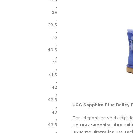
38.5
,
39
,
39.5
,
40
,
40.5
,
41
,
41.5
,
42
,
42.5
UGG Sapphire Blue Bailey 
,
43
Een elegant en veelzijdig d
,
43.5
De
UGG Sapphire Blue Bail
,
luxueuze uitstraling. De za