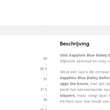
Beschrijving
UGG Sapphire Blue Bailey 
36
Stijlvolle eenvoud en cozy 
,
36.5
Wil je een laars die compac
,
Sapphire Blue Bailey Butto
37
uggs the boots
, met zijn o
,
37.5
biedt het kenmerkende zac
,
slippers
, maar voegt daar e
38
Perfect voor wie houdt van 
,