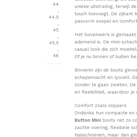
44
unieke uitstraling, terwijl 
,
touch toevoegt. De zijkant 
44.5
pasvorm soepel en comfor
,
45
Het bovenwerk is gemaakt 
,
ademend is. De mini-schacht
45.5
,
casual look die zich moeite
46
Of je nu binnen of buiten ben
Binnenin zijn de boots gev
schapenvacht en lyocell. D
zonder te gaan zweten. De 
en flexibiliteit, waardoor j
Comfort zoals slippers
Ondanks hun compacte en m
Button Mini
boots net zo c
zachte voering, flexibele s
huisschoenen, maar dan ges