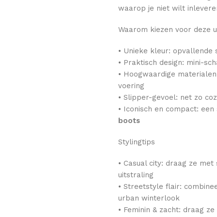
waarop je niet wilt inlever
Waarom kiezen voor deze 
• Unieke kleur: opvallende 
• Praktisch design: mini-s
• Hoogwaardige materiale
voering
• Slipper-gevoel: net zo co
• Iconisch en compact: een s
boots
Stylingtips
• Casual city: draag ze met 
uitstraling
• Streetstyle flair: combin
urban winterlook
• Feminin & zacht: draag z