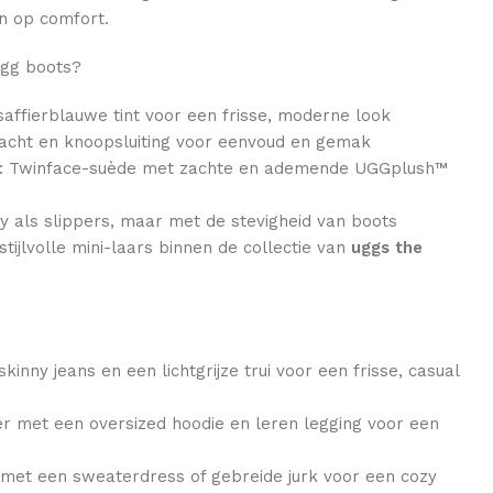
en op comfort.
ugg boots?
saffierblauwe tint voor een frisse, moderne look
chacht en knoopsluiting voor eenvoud en gemak
n: Twinface-suède met zachte en ademende UGGplush™
zy als slippers, maar met de stevigheid van boots
tijlvolle mini-laars binnen de collectie van
uggs the
skinny jeans en een lichtgrijze trui voor een frisse, casual
eer met een oversized hoodie en leren legging voor een
e met een sweaterdress of gebreide jurk voor een cozy