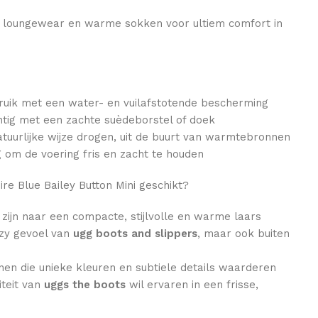
t loungewear en warme sokken voor ultiem comfort in
ruik met een water- en vuilafstotende bescherming
chtig met een zachte suèdeborstel of doek
natuurlijke wijze drogen, uit de buurt van warmtebronnen
 om de voering fris en zacht te houden
re Blue Bailey Button Mini geschikt?
zijn naar een compacte, stijlvolle en warme laars
ozy gevoel van
ugg boots and slippers
, maar ook buiten
n die unieke kleuren en subtiele details waarderen
iteit van
uggs the boots
wil ervaren in een frisse,