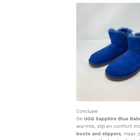
Conclusie
De
UGG Sapphire Blue Bail
warmte, stijl en comfort m
boots and slippers
, maar 