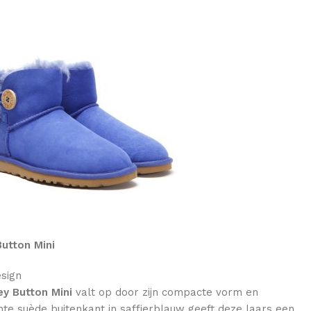
Button Mini
esign
ey Button Mini
valt op door zijn compacte vorm en
chte suède buitenkant in saffierblauw geeft deze laars een