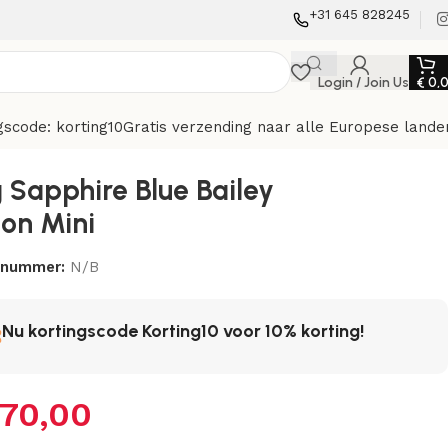
+31 645 828245
Login / Join Us
€
0,
gscode: korting10
Gratis verzending naar alle Europese lande
 Sapphire Blue Bailey
ton Mini
elnummer:
N/B
Nu kortingscode Korting10 voor 10% korting!
70,00