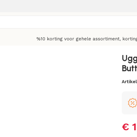
%10 korting voor gehele assortiment, kortin
Ugg
But
Artik
€
1