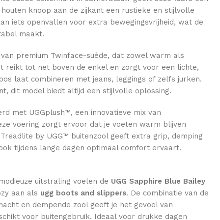
de houten knoop aan de zijkant een rustieke en stijlvolle
kan iets openvallen voor extra bewegingsvrijheid, wat de
tabel maakt.
van premium Twinface-suède, dat zowel warm als
 reikt tot net boven de enkel en zorgt voor een lichte,
loos laat combineren met jeans, leggings of zelfs jurken.
t, dit model biedt altijd een stijlvolle oplossing.
oerd met UGGplush™, een innovatieve mix van
eze voering zorgt ervoor dat je voeten warm blijven
Treadlite by UGG™ buitenzool geeft extra grip, demping
e ook tijdens lange dagen optimaal comfort ervaart.
odieuze uitstraling voelen de
UGG Sapphire Blue Bailey
ozy aan als
ugg boots and slippers
. De combinatie van de
chacht en dempende zool geeft je het gevoel van
chikt voor buitengebruik. Ideaal voor drukke dagen