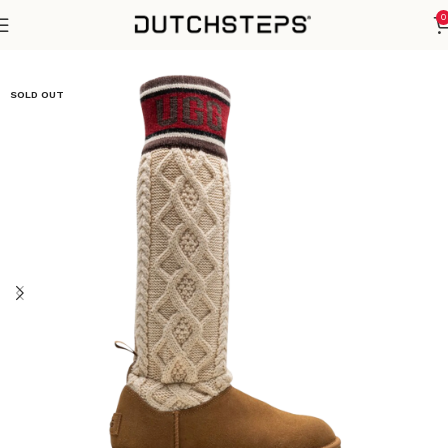
0
Home
Winter Sezoen
SOLD OUT