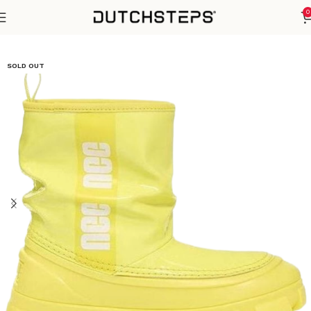
0
Home
Winter Sezoen
SOLD OUT