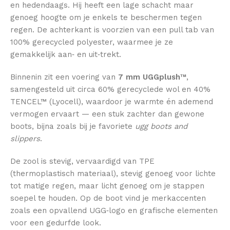
en hedendaags. Hij heeft een lage schacht maar
genoeg hoogte om je enkels te beschermen tegen
regen. De achterkant is voorzien van een pull tab van
100% gerecycled polyester, waarmee je ze
gemakkelijk aan‑ en uit‑trekt.
Binnenin zit een voering van
7 mm UGGplush™
,
samengesteld uit circa 60% gerecyclede wol en 40%
TENCEL™ (Lyocell), waardoor je warmte én ademend
vermogen ervaart — een stuk zachter dan gewone
boots, bijna zoals bij je favoriete
ugg boots and
slippers
.
De zool is stevig, vervaardigd van TPE
(thermoplastisch materiaal), stevig genoeg voor lichte
tot matige regen, maar licht genoeg om je stappen
soepel te houden. Op de boot vind je merkaccenten
zoals een opvallend UGG‑logo en grafische elementen
voor een gedurfde look.