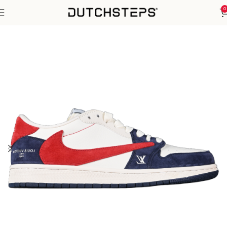
0
Home
Nike