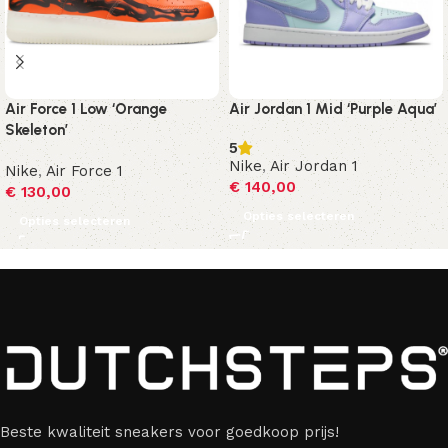
Air Force 1 Low ‘Orange
Air Jordan 1 Mid ‘Purple Aqua’
Skeleton’
5
Nike
,
Air Jordan 1
Nike
,
Air Force 1
€
140,00
€
130,00
Opties selecteren
Opties selecteren
Beste kwaliteit sneakers voor goedkoop prijs!