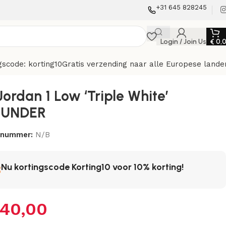
+31 645 828245
Login / Join Us
€
0,
gscode: korting10
Gratis verzending naar alle Europese lande
Jordan 1 Low ‘Triple White’
WUNDER
elnummer:
N/B
Nu kortingscode Korting10 voor 10% korting!
40,00