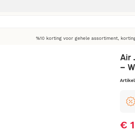
%10 korting voor gehele assortiment, kortin
– WUNDER
Air 
– 
Artik
€
1