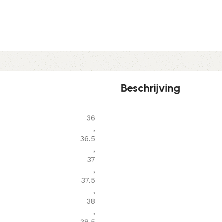
Beschrijving
36
,
36.5
,
37
,
37.5
,
38
,