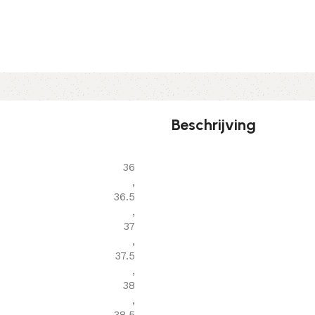
Beschrijving
36
,
36.5
,
37
,
37.5
,
38
,