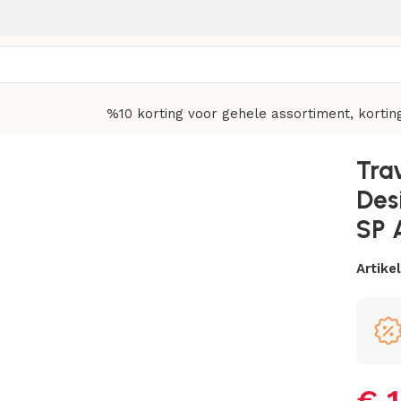
%10 korting voor gehele assortiment, kortin
Air Jordan 1 Low OG SP AJ1
Tra
Des
SP 
Artik
€
1