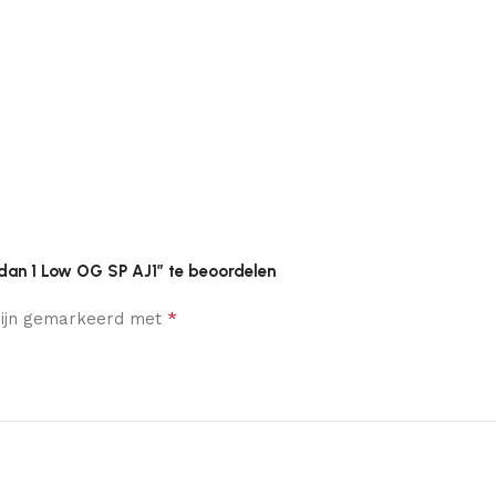
rdan 1 Low OG SP AJ1” te beoordelen
*
 zijn gemarkeerd met