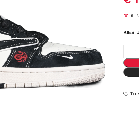
9
M
KIES 
Toe