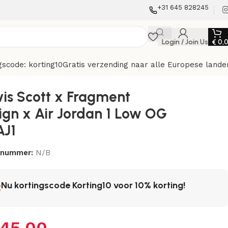
+31 645 828245
Login / Join Us
€
0,
gscode: korting10
Gratis verzending naar alle Europese lande
vis Scott x Fragment
ign x Air Jordan 1 Low OG
AJ1
elnummer:
N/B
Nu kortingscode Korting10 voor 10% korting!
45,00