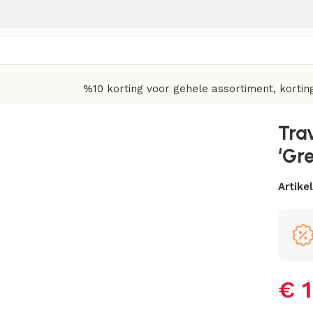
%10 korting voor gehele assortiment, kortin
ey White Red
Tra
‘Gr
Artik
€
1