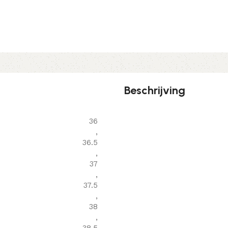
Beschrijving
36
,
36.5
,
37
,
37.5
,
38
,