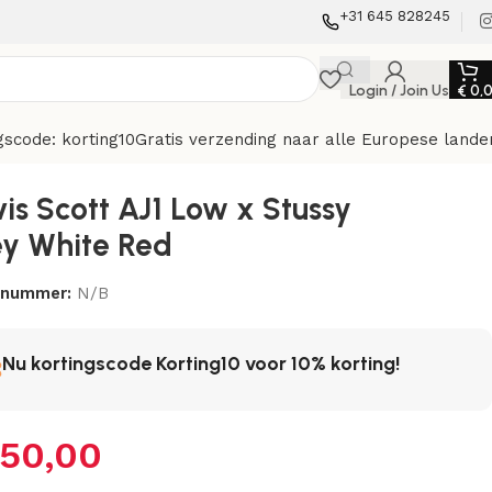
+31 645 828245
Login / Join Us
€
0,
gscode: korting10
Gratis verzending naar alle Europese lande
vis Scott AJ1 Low x Stussy
ey White Red
elnummer:
N/B
Nu kortingscode Korting10 voor 10% korting!
50,00