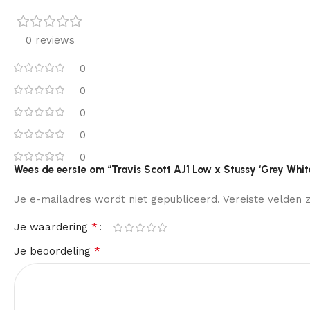
0 reviews
0
0
0
0
0
Wees de eerste om “Travis Scott AJ1 Low x Stussy ‘Grey Whit
Je e-mailadres wordt niet gepubliceerd.
Vereiste velden
*
Je waardering
*
Je beoordeling