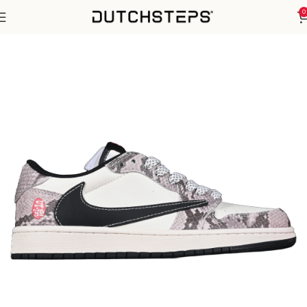
0
Home
Nike
Air Jordan 1