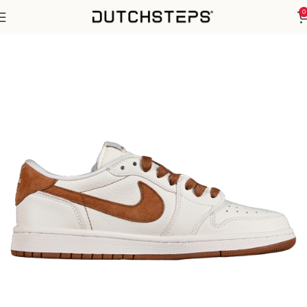
0
Home
Nike
Air Jordan 1