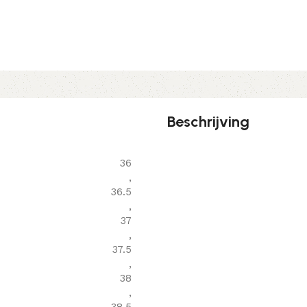
Beschrijving
36
,
36.5
,
37
,
37.5
,
38
,