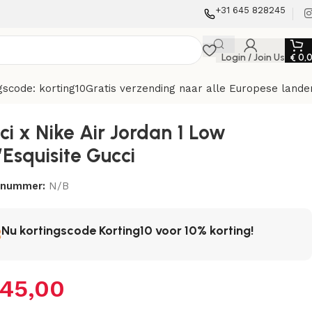
+31 645 828245
Login / Join Us
€
0,
gscode: korting10
Gratis verzending naar alle Europese lande
ci x Nike Air Jordan 1 Low
Esquisite Gucci
elnummer:
N/B
Nu kortingscode Korting10 voor 10% korting!
45,00