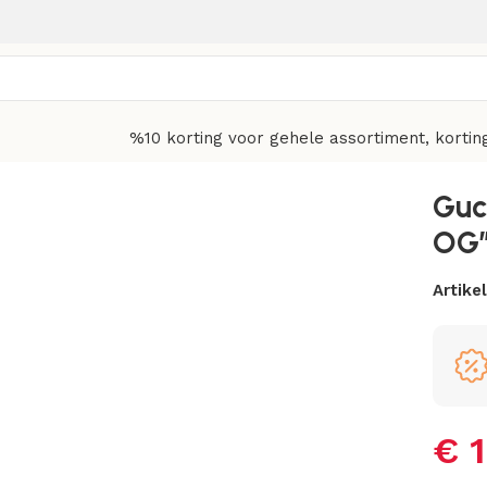
%10 korting voor gehele assortiment, kortin
Esquisite Gucci
Guc
OG”
Artik
€
1