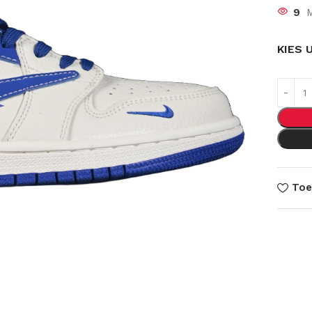
9
M
KIES 
Toe