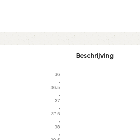
Beschrijving
36
,
36.5
,
37
,
37.5
,
38
,