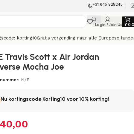
+31 645 828245
Login / Join Us
€
0,
gscode: korting10
Gratis verzending naar alle Europese lande
E Travis Scott x Air Jordan
everse Mocha Joe
elnummer:
N/B
Nu kortingscode Korting10 voor 10% korting!
40,00