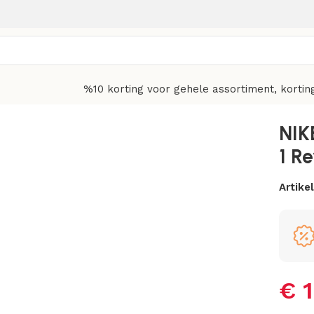
%10 korting voor gehele assortiment, kortin
 Reverse Mocha Joe
NIK
1 R
Artik
€
1