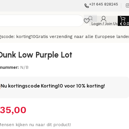
+31 645 828245
Login / Join Us
€
0,
gscode: korting10
Gratis verzending naar alle Europese lande
Dunk Low Purple Lot
elnummer:
N/B
Nu kortingscode Korting10 voor 10% korting!
35,00
ensen kijken nu naar dit product!