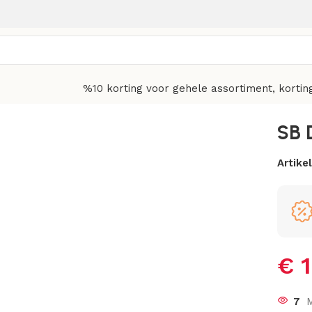
%10 korting voor gehele assortiment, kortin
SB 
Artik
€
1
7
M