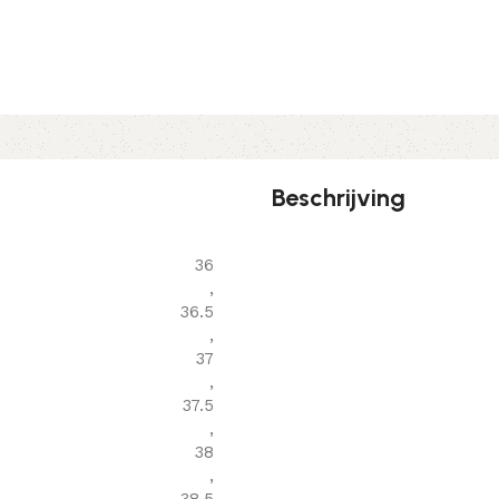
Beschrijving
36
,
36.5
,
37
,
37.5
,
38
,