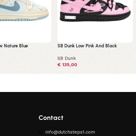
w Nature Blue
SB Dunk Low Pink And Black
SB Dunk
€
135,00
ecteren
Opties selecteren
Contact
info@dutchsteps1.com