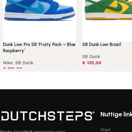
Dunk Low Pro SB ‘Fruity Pack – Blue
SB Dunk Low Brazil
Raspberry’
SB Dunk
Nike
,
SB Dunk
€
135,00
€
125,00
Opties selecteren
Opties selecteren
Nuttige lin
Start