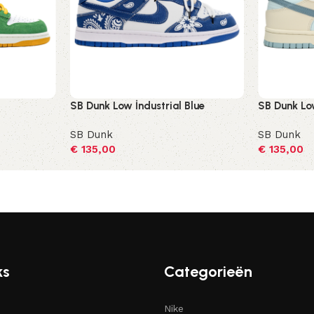
SB Dunk Low İndustrial Blue
SB Dunk Lo
SB Dunk
SB Dunk
€
135,00
€
135,00
Opties selecteren
Opties sel
ks
Categorieën
Nike