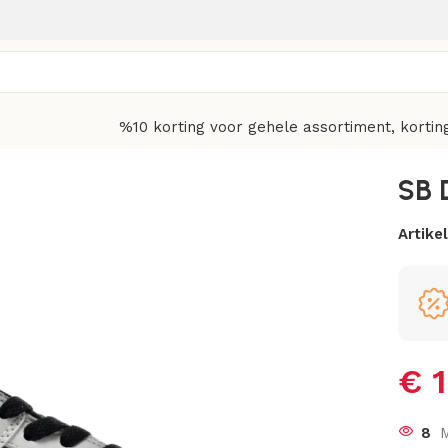
%10 korting voor gehele assortiment, kortin
SB 
Artik
€
1
8
M