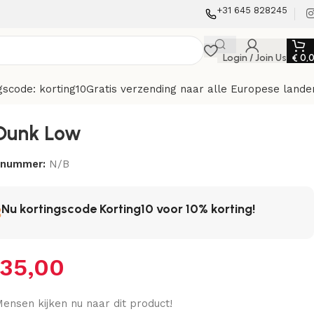
+31 645 828245
Login / Join Us
€
0,
gscode: korting10
Gratis verzending naar alle Europese lande
Dunk Low
elnummer:
N/B
Nu kortingscode Korting10 voor 10% korting!
35,00
ensen kijken nu naar dit product!