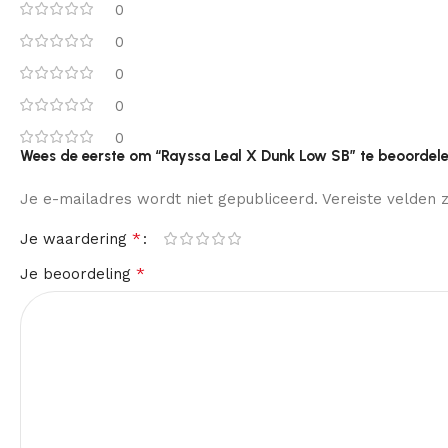
0
0
0
0
0
Wees de eerste om “Rayssa Leal X Dunk Low SB” te beoordel
Je e-mailadres wordt niet gepubliceerd.
Vereiste velden
*
Je waardering
*
Je beoordeling