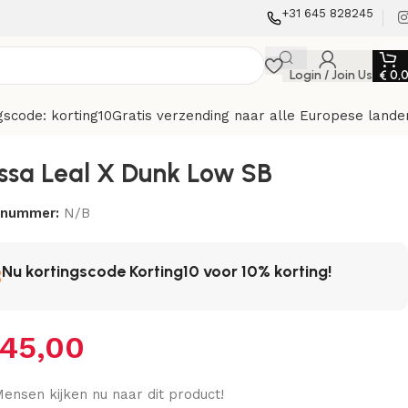
+31 645 828245
Login / Join Us
€
0,
gscode: korting10
Gratis verzending naar alle Europese lande
ssa Leal X Dunk Low SB
elnummer:
N/B
Nu kortingscode Korting10 voor 10% korting!
45,00
ensen kijken nu naar dit product!