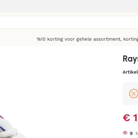
%10 korting voor gehele assortiment, kortin
Ray
Artik
€
1
9
M