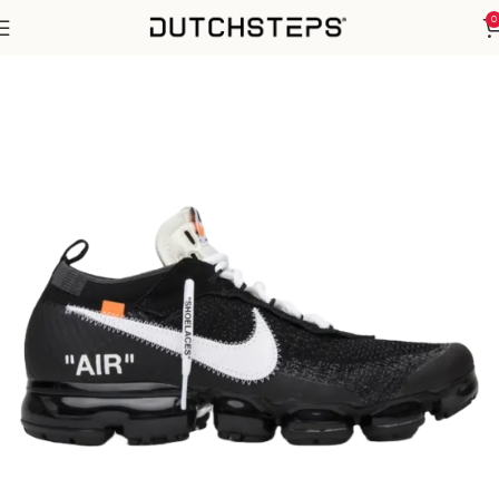
0
Home
Nike
Air Max 1