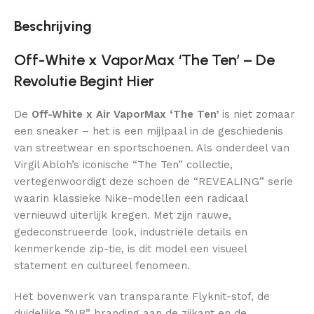
Beschrijving
Off-White x VaporMax ‘The Ten’ – De
Revolutie Begint Hier
De
Off-White x Air VaporMax ‘The Ten’
is niet zomaar
een sneaker – het is een mijlpaal in de geschiedenis
van streetwear en sportschoenen. Als onderdeel van
Virgil Abloh’s iconische “The Ten” collectie,
vertegenwoordigt deze schoen de “REVEALING” serie
waarin klassieke Nike-modellen een radicaal
vernieuwd uiterlijk kregen. Met zijn rauwe,
gedeconstrueerde look, industriële details en
kenmerkende zip-tie, is dit model een visueel
statement en cultureel fenomeen.
Het bovenwerk van transparante Flyknit-stof, de
duidelijke “AIR” branding aan de zijkant en de