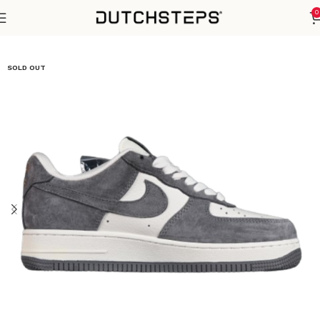
0
Home
Nike
Air Force 1
SOLD OUT