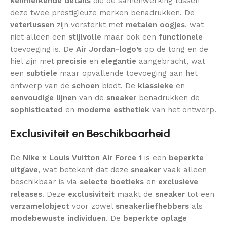
kenmerkende details
die de samenwerking tussen
deze twee prestigieuze merken benadrukken. De
veterlussen
zijn versterkt met
metalen oogjes
, wat
niet alleen een
stijlvolle
maar ook een
functionele
toevoeging is. De
Air Jordan-logo’s
op de tong en de
hiel zijn met
precisie
en
elegantie
aangebracht, wat
een
subtiele
maar opvallende toevoeging aan het
ontwerp van de
schoen
biedt. De
klassieke
en
eenvoudige lijnen
van de
sneaker
benadrukken de
sophisticated
en
moderne esthetiek
van het ontwerp.
Exclusiviteit en Beschikbaarheid
De
Nike x Louis Vuitton Air Force 1
is een
beperkte
uitgave
, wat betekent dat deze
sneaker
vaak alleen
beschikbaar is via
selecte boetieks
en
exclusieve
releases
. Deze
exclusiviteit
maakt de
sneaker
tot een
verzamelobject
voor zowel
sneakerliefhebbers
als
modebewuste individuen
. De
beperkte oplage