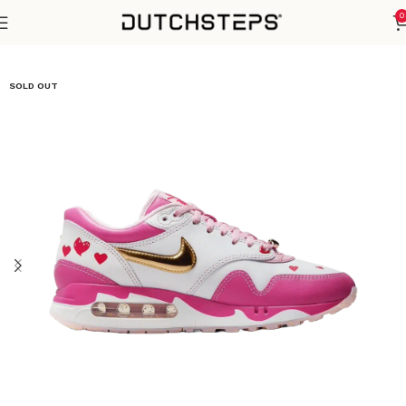
0
Home
Nike
Air Max 1
SOLD OUT