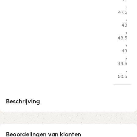
,
47.5
,
48
,
48.5
,
49
,
49.5
,
50.5
Beschrijving
Beoordelingen van klanten