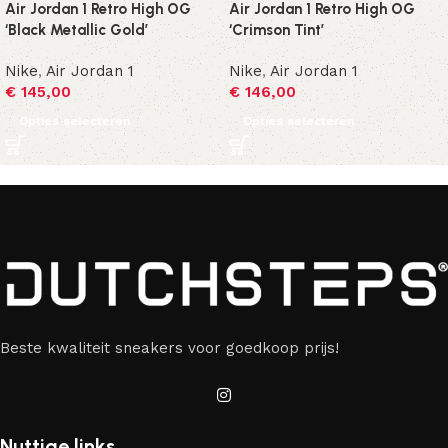
Air Jordan 1 Retro High OG
Air Jordan 1 Retro High OG
‘Black Metallic Gold’
‘Crimson Tint’
Nike
,
Air Jordan 1
Nike
,
Air Jordan 1
€
145,00
€
146,00
Opties selecteren
Opties selecteren
Beste kwaliteit sneakers voor goedkoop prijs!
Nuttige links