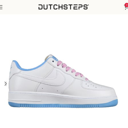
0
Home
Nike
Air Force 1