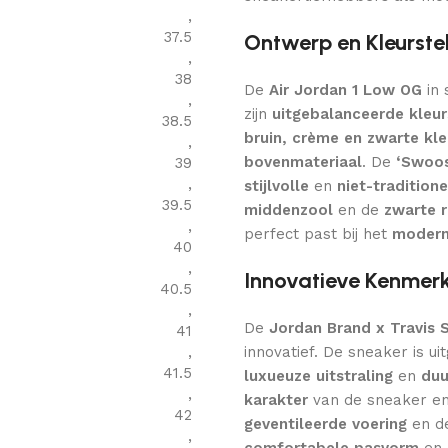
,
37.5
Ontwerp en Kleurstel
,
38
De
Air Jordan 1 Low OG
in
,
zijn
uitgebalanceerde kleur
38.5
bruin, crème en zwarte kle
,
bovenmateriaal
. De
‘Swoos
39
,
stijlvolle
en
niet-traditione
39.5
middenzool
en de
zwarte 
,
perfect past bij het
modern
40
,
Innovatieve Kenmer
40.5
,
De
Jordan Brand x Travis 
41
,
innovatief. De sneaker is u
41.5
luxueuze uitstraling
en
duu
,
karakter
van de sneaker en
42
geventileerde voering
en d
,
comfortabele pasvorm
en