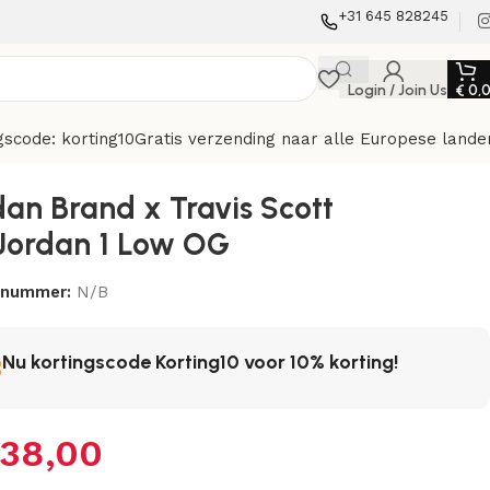
+31 645 828245
Login / Join Us
€
0,
gscode: korting10
Gratis verzending naar alle Europese lande
dan Brand x Travis Scott
 Jordan 1 Low OG
elnummer:
N/B
Nu kortingscode Korting10 voor 10% korting!
38,00