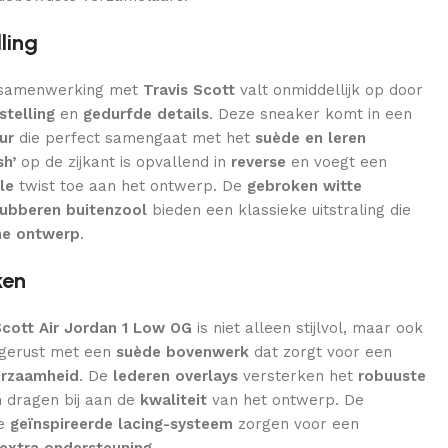
ling
 samenwerking met
Travis Scott
valt onmiddellijk op door
stelling
en
gedurfde details
. Deze sneaker komt in een
ur
die perfect samengaat met het
suède en leren
h’
op de zijkant is opvallend in
reverse
en voegt een
le
twist toe aan het ontwerp. De
gebroken witte
rubberen buitenzool
bieden een klassieke uitstraling die
e ontwerp
.
ken
Scott Air Jordan 1 Low OG
is niet alleen stijlvol, maar ook
itgerust met een
suède bovenwerk
dat zorgt voor een
rzaamheid
. De
lederen overlays
versterken het
robuuste
 dragen bij aan de
kwaliteit
van het ontwerp. De
e
geïnspireerde lacing-systeem
zorgen voor een
extra ondersteuning
.