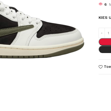
6
M
KIES 
Toe