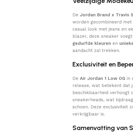
Veelzijdige Modeke
De
Jordan Brand x Travis 
worden gecombineerd met ee
casual look met jeans en ee
blazer, deze sneaker voeg
gedurfde kleuren
en
unieke
aandacht zal trekken.
Exclusiviteit en Bep
De
Air Jordan 1 Low OG
in
release, wat betekent dat 
beschikbaarheid verhoogt 
sneakerheads, wat bijdraa
schoen. Deze exclusiviteit z
verkrijgbaar is.
Samenvatting van Sp