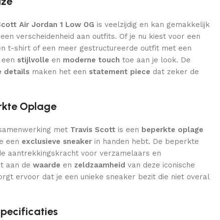
uze
Scott Air Jordan 1 Low OG
is veelzijdig en kan gemakkelijk
n verscheidenheid aan outfits. Of je nu kiest voor een
n t-shirt of een meer gestructureerde outfit met een
t een
stijlvolle
en
moderne touch
toe aan je look. De
 details
maken het een
statement piece
dat zeker de
erkte Oplage
 samenwerking met
Travis Scott
is een
beperkte oplage
je een
exclusieve sneaker
in handen hebt. De beperkte
de aantrekkingskracht voor verzamelaars en
gt aan de
waarde
en
zeldzaamheid
van deze iconische
orgt ervoor dat je een unieke sneaker bezit die niet overal
ecificaties