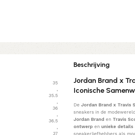
Beschrijving
Jordan Brand x Tra
35
Iconische Samenw
,
35.5
,
De
Jordan Brand x Travis 
36
sneakers in de modewereld
,
Jordan Brand
en
Travis Sc
36.5
ontwerp
en
unieke details
,
37
sneakerliefhebbers als m