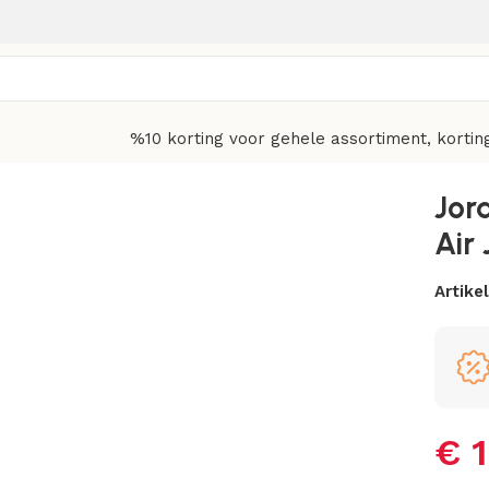
%10 korting voor gehele assortiment, kortin
 Low OG
Jor
Air
Artik
€
1