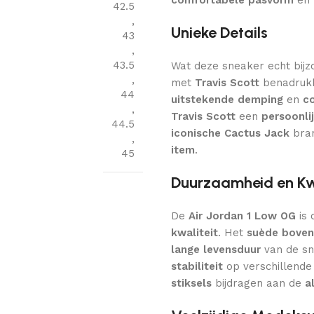
42.5
,
Unieke Details
43
,
43.5
Wat deze sneaker echt bijz
,
met
Travis Scott
benadruk
44
uitstekende demping
en
c
,
Travis Scott
een
persoonlij
44.5
iconische Cactus Jack
bran
,
item
.
45
Duurzaamheid en Kwa
De
Air Jordan 1 Low OG
is 
kwaliteit
. Het
suède bove
lange levensduur
van de sn
stabiliteit
op verschillende
stiksels
bijdragen aan de
a