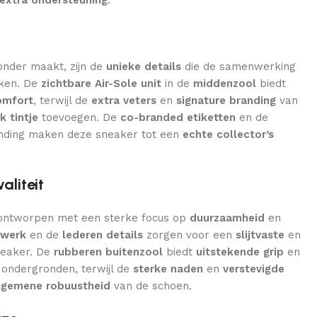
onder maakt, zijn de
unieke details
die de samenwerking
ken. De
zichtbare Air-Sole unit
in de
middenzool
biedt
omfort
, terwijl de
extra veters
en
signature branding
van
k tintje
toevoegen. De
co-branded etiketten
en de
ding maken deze sneaker tot een
echte collector’s
liteit
ontworpen met een sterke focus op
duurzaamheid
en
nwerk
en de
lederen details
zorgen voor een
slijtvaste
en
eaker. De
rubberen buitenzool
biedt
uitstekende grip
en
 ondergronden, terwijl de
sterke naden
en
verstevigde
lgemene robuustheid
van de schoen.