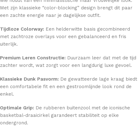
wie houdt van een minimalistische maar vrouwelijke look.
Met zijn klassieke “color-blocking” design brengt dit paar
een zachte energie naar je dagelijkse outfit.
Tijdloze Colorway:
Een helderwitte basis gecombineerd
met zachtroze overlays voor een gebalanceerd en fris
uiterlijk.
Premium Leren Constructie:
Duurzaam leer dat met de tijd
zachter wordt, wat zorgt voor een langdurig luxe gevoel.
Klassieke Dunk Pasvorm:
De gewatteerde lage kraag biedt
een comfortabele fit en een gestroomlijnde look rond de
enkel.
Optimale Grip:
De rubberen buitenzool met de iconische
basketbal-draaicirkel garandeert stabiliteit op elke
ondergrond.