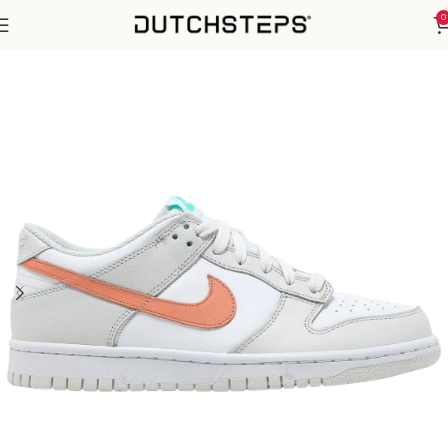
0
Home
Nike
SB Dunk