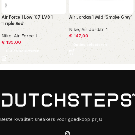
Air Force 1 Low ’07 LV8 1
Air Jordan 1 Mid ‘Smoke Grey’
‘Triple Red’
Nike
,
Air Jordan 1
Nike
,
Air Force 1
€
147,00
€
135,00
Opties selecteren
Opties selecteren
Beste kwaliteit sneakers voor goedkoop prijs!