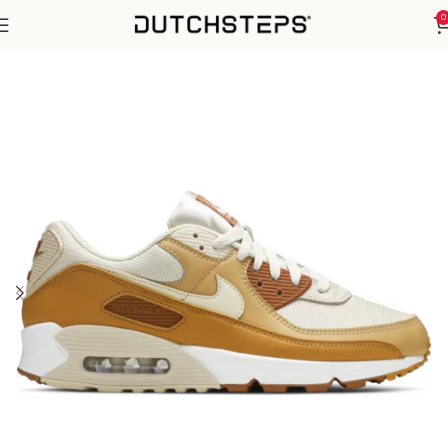
0
Home
Nike
Air Max 90