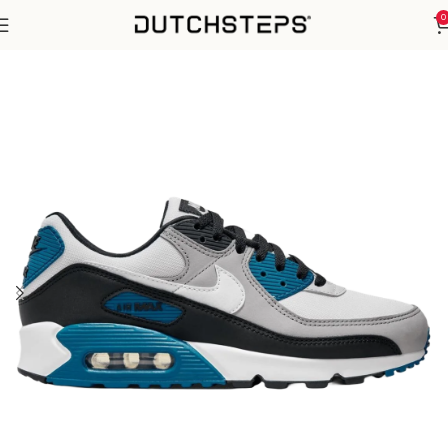
0
Home
Nike
Air Max 90