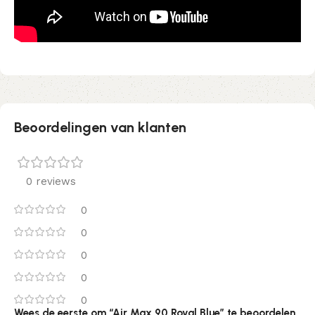
Beoordelingen van klanten
0 reviews
0
0
0
0
0
Wees de eerste om “Air Max 90 Royal Blue” te beoordelen