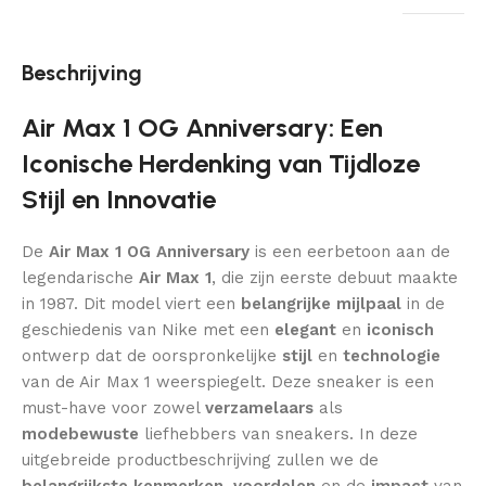
Beschrijving
Air Max 1 OG Anniversary: Een
Iconische Herdenking van Tijdloze
Stijl en Innovatie
De
Air Max 1 OG Anniversary
is een eerbetoon aan de
legendarische
Air Max 1
, die zijn eerste debuut maakte
in 1987. Dit model viert een
belangrijke mijlpaal
in de
geschiedenis van Nike met een
elegant
en
iconisch
ontwerp dat de oorspronkelijke
stijl
en
technologie
van de Air Max 1 weerspiegelt. Deze sneaker is een
must-have voor zowel
verzamelaars
als
modebewuste
liefhebbers van sneakers. In deze
uitgebreide productbeschrijving zullen we de
belangrijkste kenmerken
,
voordelen
en de
impact
van