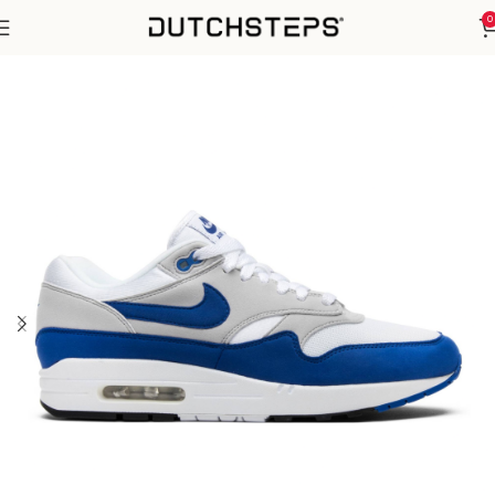
0
Home
Nike
Air Max 1