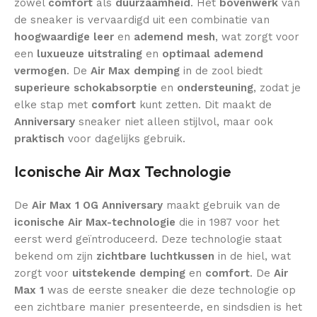
zowel
comfort
als
duurzaamheid
. Het
bovenwerk
van
de sneaker is vervaardigd uit een combinatie van
hoogwaardige leer
en
ademend mesh
, wat zorgt voor
een
luxueuze uitstraling
en
optimaal ademend
vermogen
. De
Air Max demping
in de zool biedt
superieure schokabsorptie
en
ondersteuning
, zodat je
elke stap met
comfort
kunt zetten. Dit maakt de
Anniversary
sneaker niet alleen stijlvol, maar ook
praktisch
voor dagelijks gebruik.
Iconische Air Max Technologie
De
Air Max 1 OG Anniversary
maakt gebruik van de
iconische Air Max-technologie
die in 1987 voor het
eerst werd geïntroduceerd. Deze technologie staat
bekend om zijn
zichtbare luchtkussen
in de hiel, wat
zorgt voor
uitstekende demping
en
comfort
. De
Air
Max 1
was de eerste sneaker die deze technologie op
een zichtbare manier presenteerde, en sindsdien is het