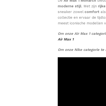
De
Air Max 1 Monarch
biedt
moderne stijl
. Met zijn
rijk
sneaker zowel
comfort
al
collectie en ervaar de tijd
meest iconische modellen v
Om onze Air Max 1 categori
Air Max 1
Om onze Nike categorie te 