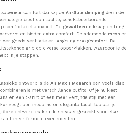
 superieur comfort dankzij de
Air-Sole demping
die in de
 technologie biedt een zachte, schokabsorberende
tap comfortabel aanvoelt. De
gewatteerde kraag
en
tong
e pasvorm en bieden extra comfort. De ademende
mesh
en
 een goede ventilatie en langdurig draagcomfort. De
uitstekende grip op diverse oppervlakken, waardoor je de
ebt in je stappen.
d
lassieke ontwerp is de
Air Max 1 Monarch
een veelzijdige
combineren is met verschillende outfits. Of je nu kiest
ans en een t-shirt of een meer verfijnde stijl met een
ker voegt een moderne en elegante touch toe aan je
 tijdloze ontwerp maken de sneaker geschikt voor elke
tjes tot meer formele evenementen.
rzamelaarswaarde