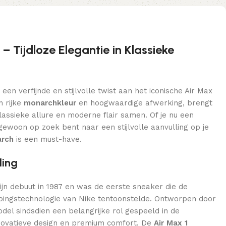
– Tijdloze Elegantie in Klassieke
 een verfijnde en stijlvolle twist aan het iconische Air Max
n rijke
monarchkleur
en hoogwaardige afwerking, brengt
assieke allure en moderne flair samen. Of je nu een
ewoon op zoek bent naar een stijlvolle aanvulling op je
arch
is een must-have.
ling
jn debuut in 1987 en was de eerste sneaker die de
mpingstechnologie van Nike tentoonstelde. Ontworpen door
odel sindsdien een belangrijke rol gespeeld in de
novatieve design en premium comfort. De
Air Max 1