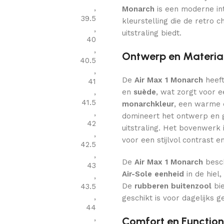
,
Monarch
is een moderne int
39.5
kleurstelling die de retro c
,
uitstraling biedt.
40
,
Ontwerp en Materia
40.5
,
De
Air Max 1 Monarch
heeft
41
,
en
suède
, wat zorgt voor e
41.5
monarchkleur
, een warme en
,
domineert het ontwerp en g
42
uitstraling. Het bovenwerk
,
voor een stijlvol contrast e
42.5
,
De
Air Max 1 Monarch
besch
43
Air-Sole eenheid
in de hiel
,
De
rubberen buitenzool
bie
43.5
,
geschikt is voor dagelijks ge
44
,
Comfort en Functiona