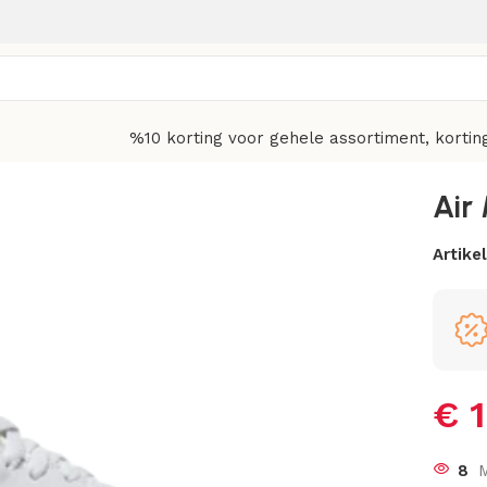
%10 korting voor gehele assortiment, kortin
Air
Artik
€
1
8
M