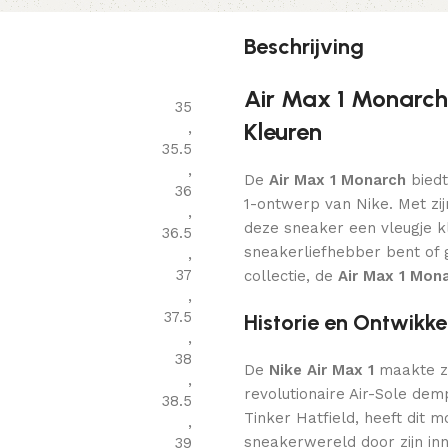
Beschrijving
Air Max 1 Monarch 
35
Kleuren
,
35.5
,
De
Air Max 1 Monarch
biedt
36
1-ontwerp van Nike. Met zij
,
deze sneaker een vleugje kl
36.5
sneakerliefhebber bent of g
,
37
collectie, de
Air Max 1 Mon
,
37.5
Historie en Ontwikke
,
38
De
Nike Air Max 1
maakte zi
,
revolutionaire Air-Sole de
38.5
Tinker Hatfield, heeft dit m
,
sneakerwereld door zijn in
39