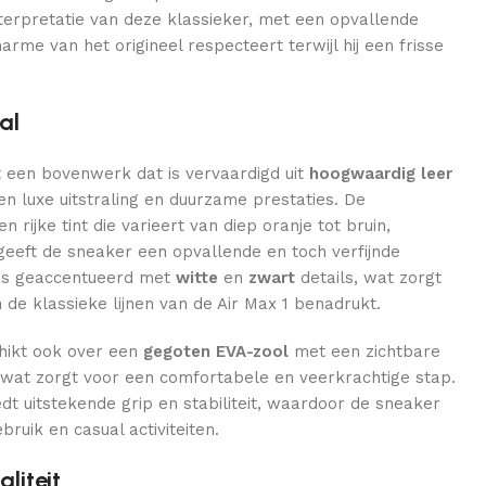
erpretatie van deze klassieker, met een opvallende
harme van het origineel respecteert terwijl hij een frisse
al
 een bovenwerk dat is vervaardigd uit
hoogwaardig leer
en luxe uitstraling en duurzame prestaties. De
 rijke tint die varieert van diep oranje tot bruin,
eeft de sneaker een opvallende en toch verfijnde
 is geaccentueerd met
witte
en
zwart
details, wat zorgt
n de klassieke lijnen van de Air Max 1 benadrukt.
ikt ook over een
gegoten EVA-zool
met een zichtbare
, wat zorgt voor een comfortabele en veerkrachtige stap.
dt uitstekende grip en stabiliteit, waardoor de sneaker
bruik en casual activiteiten.
liteit