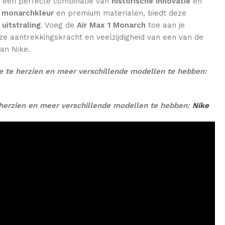
 een perfecte combinatie van
historische innovatie
en
e monarchkleur
en premium materialen, biedt deze
s
uitstraling
. Voeg de
Air Max 1 Monarch
toe aan je
loze aantrekkingskracht en veelzijdigheid van een van de
an Nike.
e te herzien en meer verschillende modellen te hebben:
herzien en meer verschillende modellen te hebben:
Nike