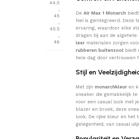
44.5
,
De
Air Max 1 Monarch
biedt
45
hiel is geïntegreerd. Deze
,
ervaring, waardoor elke s
45.5
,
dragen bij aan de algehel
46
leer
materialen zorgen voor
rubberen buitenzool
biedt 
hele dag door vertrouwen h
Stijl en Veelzijdighei
Met zijn
monarchkleur
en k
sneaker die gemakkelijk te 
voor een casual look met je
blazer en broek, deze snea
look. De rijke kleur en het
gelegenheid, van casual ui
Populariteit en Ve