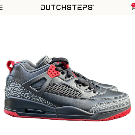
0
Home
Spizike