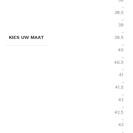
38
,
38.5
,
39
,
KIES UW MAAT
39.5
,
40
,
40.5
,
41
,
41.5
,
42
,
42.5
,
43
,